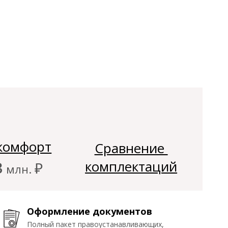
Кладочные работы первого
Завершены клад
этажа
комфорт
Сравнение
комплектаций
3
₽
млн.
Фундамент
Оформление документов
Оформление документов
Заглублённый железобетонный фундамент.
Полный пакет правоустанавливающих,
Полный пакет правоустанавливающих,