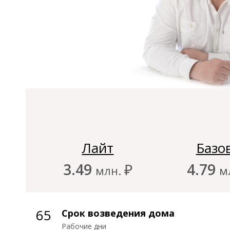
Работы по устройству
За
фундамента
Лайт
Базо
3.49
₽
4.79
млн.
м
40
50
65
Срок возведения дома
Срок возведения дома
Срок возведения дома
Рабочие дни
Рабочие дни
Рабочие дни