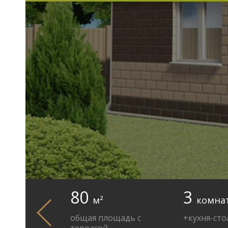
80
3
м²
комна
общая площадь с
+кухня-сто