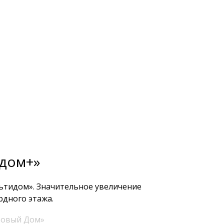
4
5
дом+»
ьтидом». Значительное увеличение
рдного этажа.
Новый Дом»