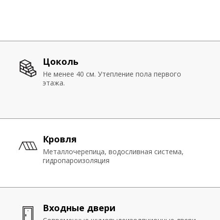
правоподтверждающих и сопроводительных
документов.
Стены
Цоколь
Цоколь
Трёхслойный теплоэффективный блок.
Не менее 40 см. Утепление пола первого
Не менее 40 см. Утепление пола первого
Горизонтальное армирование.
этажа.
этажа.
Сейсмоустойчивость.
Перекрытия
Кровля
Кровля
Усиленный брус
Металлочерепица, водосливная система,
Металлочерепица, водосливная система,
гидропароизоляция
гидропароизоляция
Окна
Входные двери
Входные двери