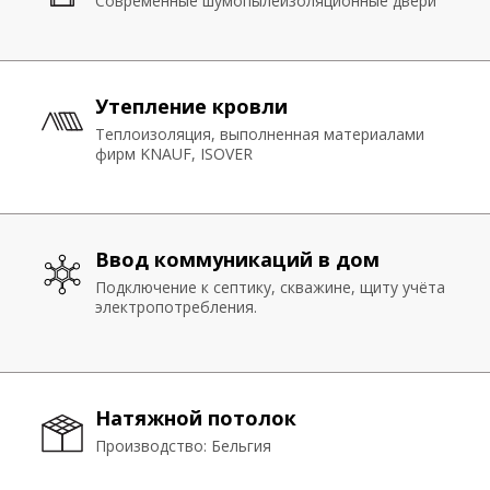
Металлопластиковый профиль «REHAU»
Современные шумопылеизоляционные двери
Современные шумопылеизоляционные двери
Утепление кровли
Утепление кровли
Теплоизоляция, выполненная материалами
Теплоизоляция, выполненная материалами
фирм KNAUF, ISOVER
фирм KNAUF, ISOVER
Ввод коммуникаций в дом
Ввод коммуникаций в дом
Подключение к септику, скважине, щиту учёта
Подключение к септику, скважине, щиту учёта
электропотребления.
электропотребления.
Натяжной потолок
Производство: Бельгия