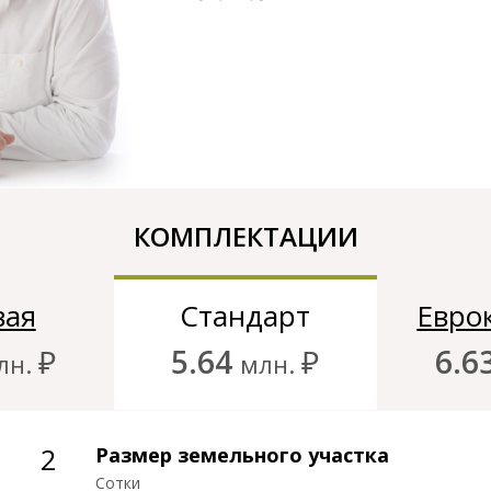
вершено устройство плиты
Начало кладочных работ
первого этажа
КОМПЛЕКТАЦИИ
вая
Стандарт
Евро
₽
5.64
₽
6.6
лн.
млн.
2
2
Оформление документов
Размер земельного участка
Размер земельного участка
Полный пакет правоустанавливающих,
Сотки
Сотки