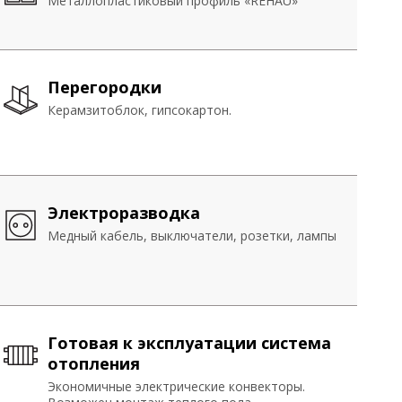
PVC
Металлопластиковый профиль «REHAU»
Металлопластиковый профиль «REHAU»
Перегородки
Перегородки
Керамзитоблок, гипсокартон.
Керамзитоблок, гипсокартон.
Электроразводка
Медный кабель, выключатели, розетки, лампы
Готовая к эксплуатации система
отопления
Экономичные электрические конвекторы.