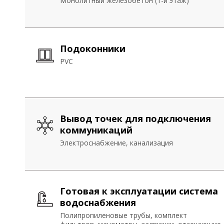
С замком
Монолитный железобетон (1-й этаж)
Монолитный железобетон (1-й этаж)
Утепление кровли
Подоконники
Подоконники
Теплоизоляция, выполненная материалами
PVC
PVC
фирм KNAUF, ISOVER
Вывод точек для подключения
Вывод точек для подключения
коммуникаций
коммуникаций
Электроснабжение, канализация
Электроснабжение, канализация
Готовая к эксплуатации система
водоснабжения
Полипропиленовые трубы, комплект