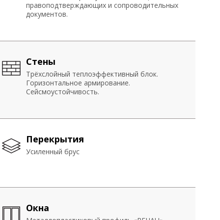
правоподтверждающих и сопроводительных
правоподтверждающих и сопроводительных
документов.
документов.
Фасад
Стены
Стены
Готовность к длительной эксплуатации
Трёхслойный теплоэффективный блок.
Трёхслойный теплоэффективный блок.
Горизонтальное армирование.
Горизонтальное армирование.
Сейсмоустойчивость.
Сейсмоустойчивость.
Черновые полы
Перекрытия
Перекрытия
Монолитный железобетон (1-й этаж)
Усиленный брус
Усиленный брус
Подоконники
Окна
Окна