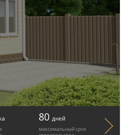
80
ка
дней
е
максимальный срок