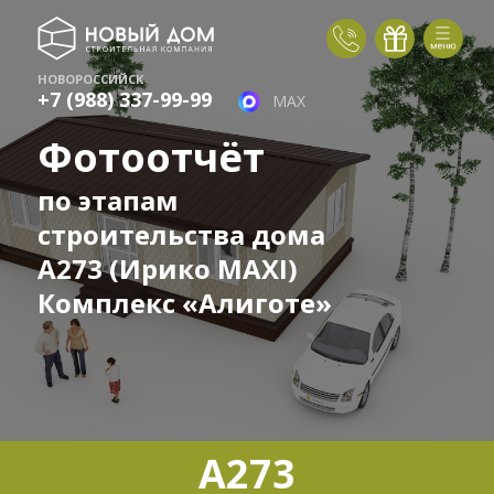
НОВОРОССИЙСК
+7 (988) 337-99-99
MAX
Фотоотчёт
по этапам
строительства дома
А273 (Ирико MAXI)
Комплекс «Алиготе»
А273