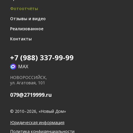
Фотоотчёты
Отзывы и видео
Реализованное
Контакты
+7 (988) 337-99-99
17.09.2024
Фасадные работы
MAX
03.02.2025
НОВОРОССИЙСК,
Работы по монтажу плитки в санузле
ул. Агатовая, 101
079@2719999.ru
© 2010–2026, «Новый Дом»
Юридическая информация
Политика конфиденциальности