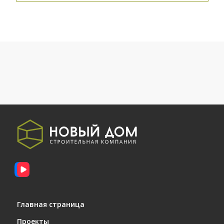
02.06.2025
Завершено благоустройство территории
27.05.2025
Завершены отделочные работы и установка
мебели
17.09.2024
Завершён монтаж оконных конструкций
17.02.2025
Главная страница
Установка сантехнического оборудования
Проекты