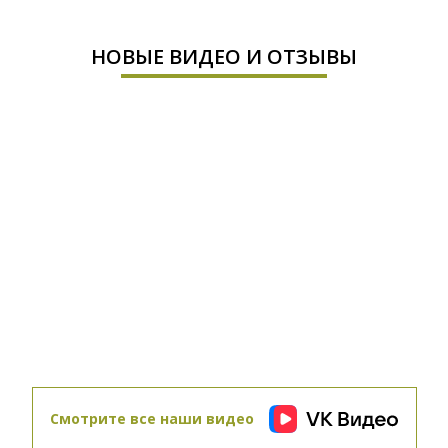
НОВЫЕ ВИДЕО И ОТЗЫВЫ
02.06.2025
Завершены работы по благоустройству
территории
27.05.2025
Завершены отделочные работы и установка
мебели
Смотрите все наши видео