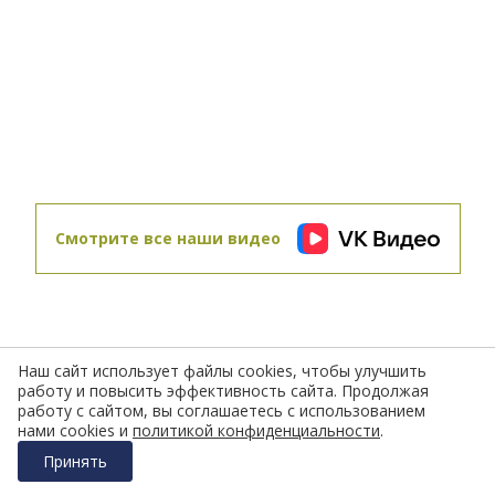
Завершены отделочные работы
24.07.2013
Завершены отделочные работы
Смотрите все наши видео
11.09.2013
Завершены фасадные работы
24.07.2013
Завершены отделочные работы
Наш сайт использует файлы cookies, чтобы улучшить
24.07.2013
работу и повысить эффективность сайта. Продолжая
Завершены отделочные работы
работу с сайтом, вы соглашаетесь с использованием
нами cookies и
политикой конфиденциальности
.
Принять