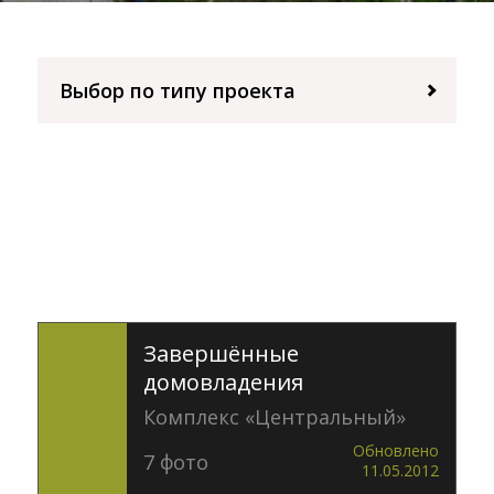
Выбор по типу проекта
Завершённые
домовладения
Комплекс «Центральный»
Обновлено
7 фото
11.05.2012