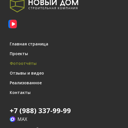
Главная страница
Проекты
Фотоотчёты
Отзывы и видео
Реализованное
Контакты
+7 (988) 337-99-99
MAX