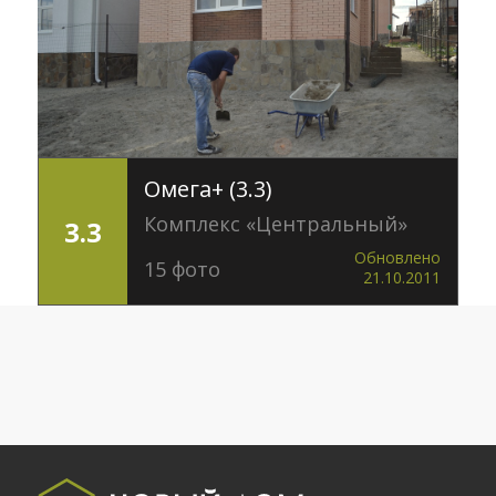
Омега+ (3.3)
Комплекс «Центральный»
3.3
Обновлено
15 фото
21.10.2011