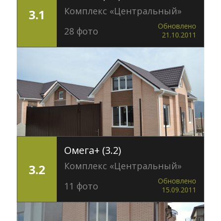
Комплекс «Центральный»
3.1
Обновлено
28 фото
21.10.2011
Омега+ (3.2)
Комплекс «Центральный»
3.2
Обновлено
11 фото
15.09.2011