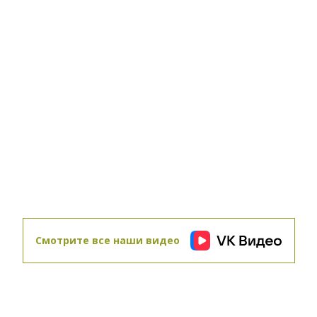
03.06.2011
Завершение фасадных работ
29.07.2011
Гостиная
25.07.2011
Прокладывание коммуникаций и устройство
септика
Смотрите все наши видео
27.05.2011
Нанесение декоративного покрытия
29.07.2011
Кухня