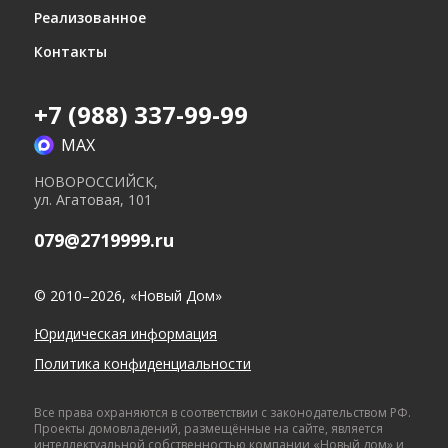
Реализованное
07.05.2011
Контакты
Начало фасадных работ
+7 (988) 337-99-99
29.07.2011
Лестница
MAX
28.03.2011
НОВОРОССИЙСК,
Монтаж розеток и выключателей Legrand
ул. Агатовая, 101
079@2719999.ru
© 2010–2026, «Новый Дом»
Юридическая информация
10.02.2011
Политика конфиденциальности
Завершены кровельные работы
29.07.2011
Все права охраняются в соответствии с законодательством РФ.
Проекты домовладений, размещённые на сайте, является
Санузел
интеллектуальной собственностью компании «Новый дом» и