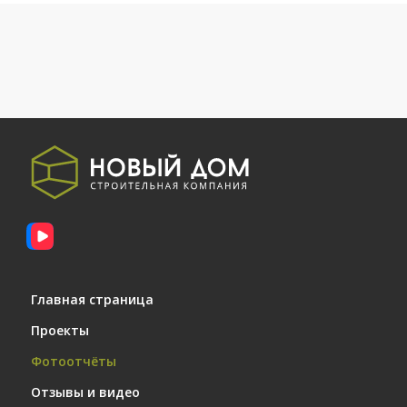
28.03.2011
Расключение электрического щитка
17.05.2011
Оштукатуривание фасадных стен
29.07.2011
Лестница
28.03.2011
Главная страница
Обвязка емкости и насосной станции
Проекты
Фотоотчёты
Отзывы и видео