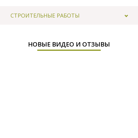
СТРОИТЕЛЬНЫЕ РАБОТЫ
НОВЫЕ ВИДЕО И ОТЗЫВЫ
01.10.2015
завершены фасадные работы. Завершен
монтаж каркаса и утепление стен