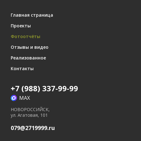
18.03.2015
Главная страница
Завершена кладка перегородочных стен
Проекты
Фотоотчёты
Отзывы и видео
Реализованное
Контакты
+7 (988) 337-99-99
MAX
05.03.2015
НОВОРОССИЙСК,
Завершено устройство кровли пристройки
ул. Агатовая, 101
079@2719999.ru